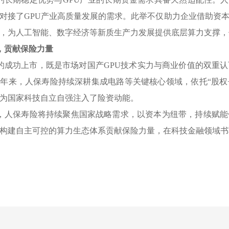
对接了GPU产业高质量发展的需求
。
此举不仅助力企业借助资
，
为人工智能、数字经济等新质生产力发展提供底层算力支撑
，
，
贡献保险力量
的成功上市
，
既是市场对国产GPU技术实力与商业价值的双重认
近年来
，
人保寿险持续深耕集成电路等关键核心领域
，
依托“股权
为国家科技自立自强注入了险资动能
。
，
人保寿险将持续聚焦国家战略需求
，
以资本为纽带
，
持续赋能
构建自主可控的算力生态体系贡献保险力量
，
在科技金融领域书