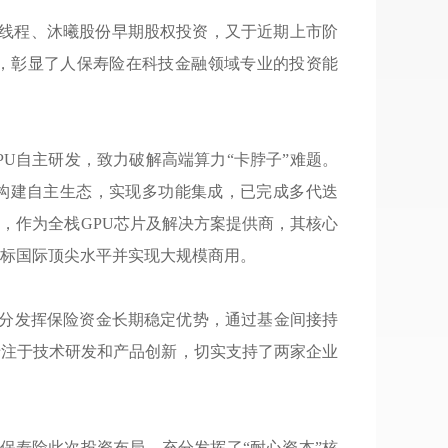
线程、沐曦股份早期股权投资
，
又于近期上市阶
，
彰显了人保寿险在科技金融领域专业的投资能
PU自主研发
，
致力破解高端算力“卡脖子”难题
。
并构建自主生态
，
实现多功能集成
，
已完成多代迭
份
，
作为全栈GPU芯片及解决方案提供商
，
其核心
标国际顶尖水平并实现大规模商用
。
分发挥保险资金长期稳定优势
，
通过基金间接持
专注于技术研发和产品创新
，
切实支持了两家企业
保寿险此次投资布局
，
充分发挥了“耐心资本”核