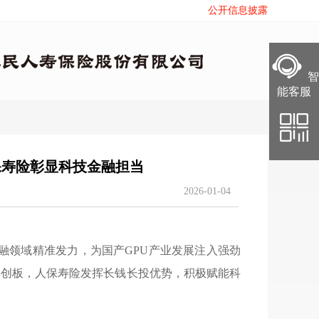
公开信息披露
智
智
能客服
能客服
保寿险彰显科技金融担当
2026-01-04
融领域精准发力
，
为国产GPU产业发展注入强劲
科创板
，
人保寿险发挥长钱长投优势
，
积极赋能科