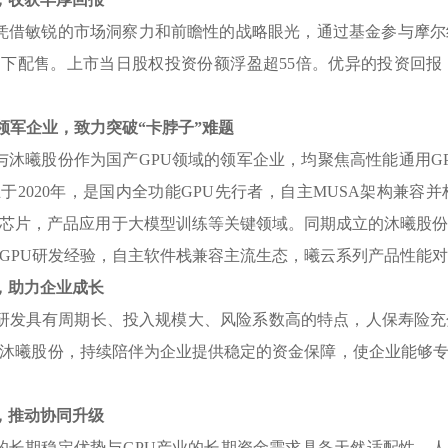
凭借敏锐的市场洞察力和前瞻性的战略眼光
，
通过基金参与摩尔
网下配售
。
上市当日股权投资份额浮盈超55倍
。
优异的投资回报
U领军企业
，
致力突破“卡脖子”难题
与沐曦股份作为国产GPU领域的领军企业
，
均聚焦高性能通用G
2020年
，
是国内全功能GPU先行者
，
自主MUSA架构兼容
芯片
，
产品应用于大模型训练等关键领域
。
同期成立的沐曦股
GPU研发经验
，
自主软件栈兼容主流生态
，
曦云系列产品性能对
，
助力企业成长
片研发具有周期长、投入规模大、风险系数高的特点
，
人保寿险充
沐曦股份
，
持续陪伴为企业提供稳定的资金保障
，
使企业能够
，
推动协同升级
的长期稳定优势与GPU产业的长期资金需求具备天然适配性
。
人