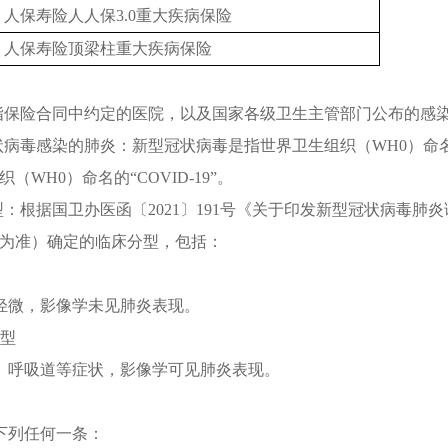
人保寿险人人保3.0重大疾病保险
人保寿险顶梁柱重大疾病保险
：指保险合同中约定的医院
，
以及国家各级卫生主管部门公布的感
状病毒感染的肺炎：新型冠状病毒是指世界卫生组织（WH0）命名的“S
（WH0）命名的“COVID-19”
。
分型：根据国卫办医函〔2021〕191号《关于印发新型冠状病毒
为准）确定的临床分型
，
包括：
轻微
，
影像学未见肺炎表现
。
通型
、呼吸道等症状
，
影像学可见肺炎表现
。
下列任何一条：