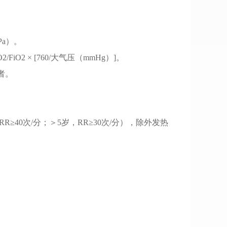
Pa）
。
O2 × [760/大气压（mmHg）]
。
者
。
RR≥40次/分
；
＞5岁
，
RR≥30次/分）
，
除外发热