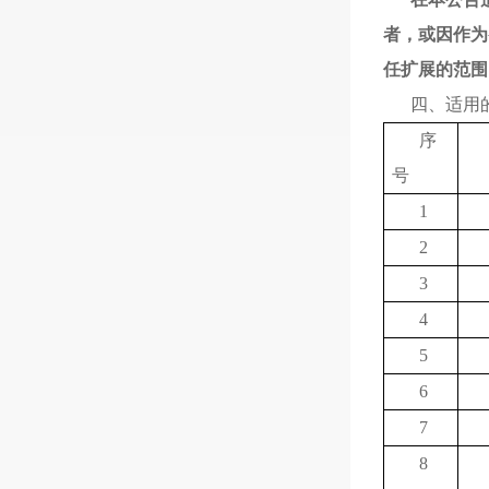
者
，
或因作为
任扩展的范围
四、适用
序
号
1
2
3
4
5
6
7
8