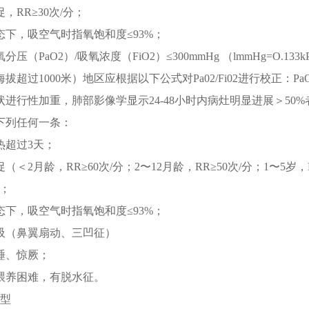
促
，
RR≥30次/分
；
态下
，
吸空气时指氧饱和度≤93%
；
压（PaO2）/吸氧浓度（FiO2）≤300mmHg （lmmHg=O.133k
超过1000米）地区应根据以下公式对Pa02/Fi02进行校正：PaO2/Fi
状进行性加重
，
肺部影像学显示24-48小时内病灶明显进展＞50%
下列任何一条：
热超过3天
；
促（＜2月龄
，
RR≥60次/分
；
2〜12月龄
，
RR≥50次/分
；
1〜5岁
，
；
态下
，
吸空气时指氧饱和度≤93%
；
吸（鼻翼扇动、三凹征）
睡、惊厥
；
喂养困难
，
有脱水征
。
重型