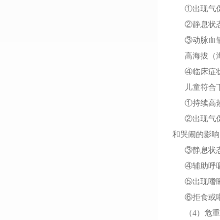
①出现气
②静息状
③动脉血氧分
高海拔（海拔
④临床症
儿童符合
①持续高
②出现气
和哭闹的影响
③静息状
④辅助呼
⑤出现嗜
⑥拒食或
（4）危